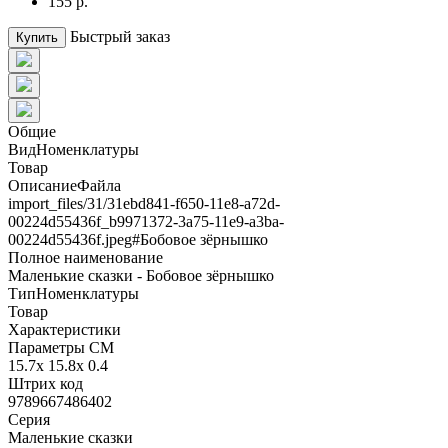
155 р.
Быстрый заказ
Купить
Общие
ВидНоменклатуры
Товар
ОписаниеФайла
import_files/31/31ebd841-f650-11e8-a72d-
00224d55436f_b9971372-3a75-11e9-a3ba-
00224d55436f.jpeg#Бобовое зёрнышко
Полное наименование
Маленькие сказки - Бобовое зёрнышко
ТипНоменклатуры
Товар
Характеристики
Параметры СМ
15.7x 15.8x 0.4
Штрих код
9789667486402
Серия
Маленькие сказки