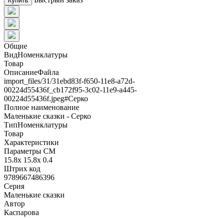
Купить
Общие
ВидНоменклатуры
Товар
ОписаниеФайла
import_files/31/31ebd83f-f650-11e8-a72d-
00224d55436f_cb172f95-3c02-11e9-a445-
00224d55436f.jpeg#Серко
Полное наименование
Маленькие сказки - Серко
ТипНоменклатуры
Товар
Характеристики
Параметры СМ
15.8x 15.8x 0.4
Штрих код
9789667486396
Серия
Маленькие сказки
Автор
Каспарова