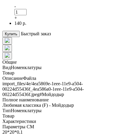
-
+
140 р.
Быстрый заказ
Купить
Общие
ВидНоменклатуры
Товар
ОписаниеФайла
import_files/4e/4ea5869e-1eee-11e9-a504-
00224d55436f_4ea586a0-1eee-11e9-a504-
00224d55436f.jpeg#Мойдодыр
Полное наименование
Любимая классика (F) - Мойдодыр
ТипНоменклатуры
Товар
Характеристики
Параметры СМ
20*20*0,1