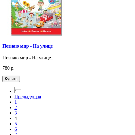
Познаю мир - На улице
Познаю мир - На улице..
780 р.
Купить
Предыдущая
1
2
3
4
5
6
7