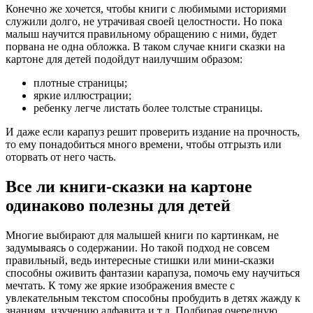
Конечно же хочется, чтобы книги с любимыми историями
служили долго, не утрачивая своей целостности. Но пока
малыш научится правильному обращению с ними, будет
порвана не одна обложка. В таком случае книги сказки на
картоне для детей подойдут наилучшим образом:
плотные страницы;
яркие иллюстрации;
ребенку легче листать более толстые страницы.
И даже если карапуз решит проверить издание на прочность,
то ему понадобиться много времени, чтобы отгрызть или
оторвать от него часть.
Все ли книги-сказки на картоне
одинаково полезны для детей
Многие выбирают для малышей книги по картинкам, не
задумываясь о содержании. Но такой подход не совсем
правильный, ведь интересные стишки или мини-сказки
способны оживить фантазии карапуза, помочь ему научиться
мечтать. К тому же яркие изображения вместе с
увлекательным текстом способны пробудить в детях жажду к
знаниям, изучению алфавита и т.д. Подбирая очередную