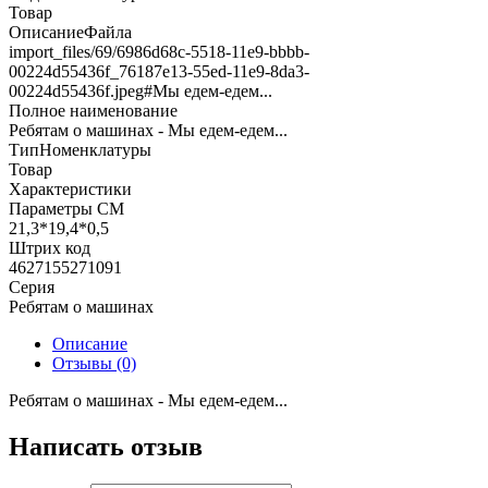
Товар
ОписаниеФайла
import_files/69/6986d68c-5518-11e9-bbbb-
00224d55436f_76187e13-55ed-11e9-8da3-
00224d55436f.jpeg#Мы едем-едем...
Полное наименование
Ребятам о машинах - Мы едем-едем...
ТипНоменклатуры
Товар
Характеристики
Параметры СМ
21,3*19,4*0,5
Штрих код
4627155271091
Серия
Ребятам о машинах
Описание
Отзывы (0)
Ребятам о машинах - Мы едем-едем...
Написать отзыв