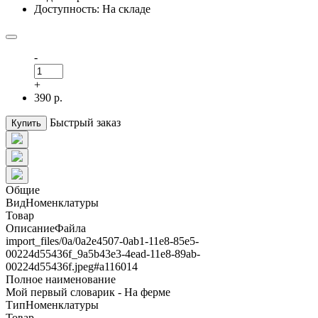
Доступность: На складе
-
+
390 р.
Быстрый заказ
Купить
Общие
ВидНоменклатуры
Товар
ОписаниеФайла
import_files/0a/0a2e4507-0ab1-11e8-85e5-
00224d55436f_9a5b43e3-4ead-11e8-89ab-
00224d55436f.jpeg#а116014
Полное наименование
Мой первый словарик - На ферме
ТипНоменклатуры
Товар