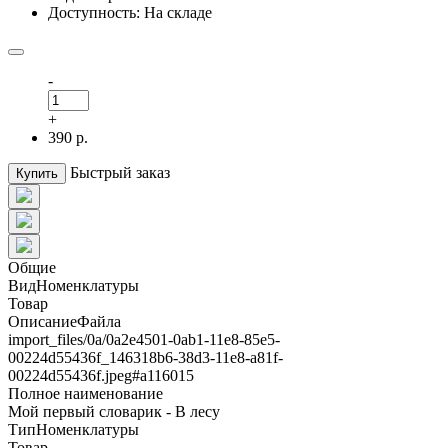
Доступность: На складе
-
+
390 р.
Быстрый заказ
Купить
Общие
ВидНоменклатуры
Товар
ОписаниеФайла
import_files/0a/0a2e4501-0ab1-11e8-85e5-
00224d55436f_146318b6-38d3-11e8-a81f-
00224d55436f.jpeg#а116015
Полное наименование
Мой первый словарик - В лесу
ТипНоменклатуры
Товар