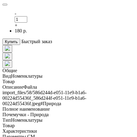
-
+
180 р.
Быстрый заказ
Купить
Общие
ВидНоменклатуры
Товар
ОписаниеФайла
import_files/58/586d244d-e051-11e9-b1a6-
00224d55436f_586d244f-e051-11e9-b1a6-
00224d55436f.jpeg#Природа
Полное наименование
Почемучки - Природа
ТипНоменклатуры
Товар
Характеристики
Параметры СМ