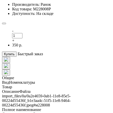
Производитель: Ранок
Код товара: М228008Р
Доступность: На складе
-
+
350 р.
Быстрый заказ
Купить
Общие
ВидНоменклатуры
Товар
ОписаниеФайла
import_files/0a/0a2e4659-0ab1-11e8-85e5-
00224d55436f_b1e3aa4c-51f5-11e8-9464-
00224d55436f.jpeg#м228008
Полное наименование