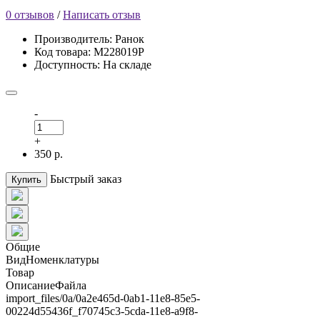
0 отзывов
/
Написать отзыв
Производитель: Ранок
Код товара: М228019Р
Доступность: На складе
-
+
350 р.
Быстрый заказ
Купить
Общие
ВидНоменклатуры
Товар
ОписаниеФайла
import_files/0a/0a2e465d-0ab1-11e8-85e5-
00224d55436f_f70745c3-5cda-11e8-a9f8-