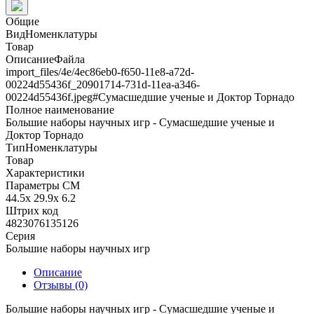
Общие
ВидНоменклатуры
Товар
ОписаниеФайла
import_files/4e/4ec86eb0-f650-11e8-a72d-
00224d55436f_20901714-731d-11ea-a346-
00224d55436f.jpeg#Сумасшедшие ученые и Доктор Торнадо
Полное наименование
Большие наборы научных игр - Сумасшедшие ученые и
Доктор Торнадо
ТипНоменклатуры
Товар
Характеристики
Параметры СМ
44.5x 29.9x 6.2
Штрих код
4823076135126
Серия
Большие наборы научных игр
Описание
Отзывы (0)
Большие наборы научных игр - Сумасшедшие ученые и