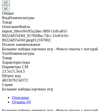
Общие
ВидНоменклатуры
Товар
ОписаниеФайла
import_files/e9/e95a2abe-38f9-11e8-a81f-
00224d55436f_917604ba-7dcc-11e8-b1fc-
00224d55436f.jpeg#12187002
Полное наименование
Большие наборы научных игр - Фикси опыты с погодой
ТипНоменклатуры
Товар
Характеристики
Параметры СМ
23.5x15.3x4.5
Штрих код
4823076134372
Серия
Большие наборы научных игр
Описание
Отзывы (0)
Большие наборы научных игр - Фикси опыты с погодой