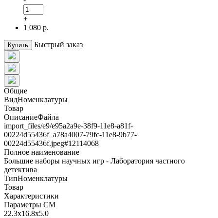
+
1 080 р.
Быстрый заказ
Купить
Общие
ВидНоменклатуры
Товар
ОписаниеФайла
import_files/e9/e95a2a9e-38f9-11e8-a81f-
00224d55436f_a78a4007-79fc-11e8-9b77-
00224d55436f.jpeg#12114068
Полное наименование
Большие наборы научных игр - Лаборатория частного
детектива
ТипНоменклатуры
Товар
Характеристики
Параметры СМ
22.3x16.8x5.0