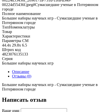
00224d55436f_2090171a-731d-11ea-a346-
00224d55436f.jpeg#Сумасшедшие ученые в Потерянном
городе
Полное наименование
Большие наборы научных игр - Сумасшедшие ученые в
Потерянном городе
ТипНоменклатуры
Товар
Характеристики
Параметры СМ
44.4x 29.8x 6.5
Штрих код
4823076135133
Серия
Большие наборы научных игр
Описание
Отзывы (0)
Большие наборы научных игр - Сумасшедшие ученые в
Потерянном городе
Написать отзыв
Ваше имя: